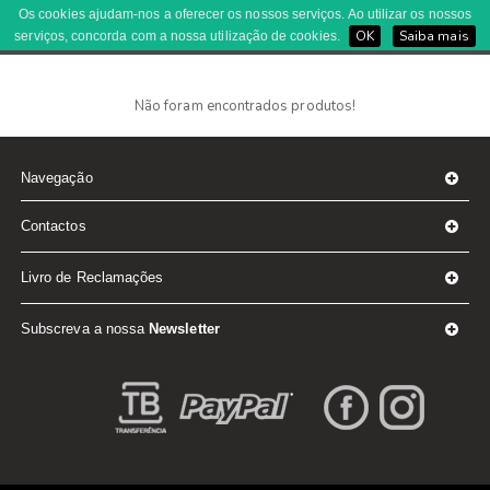
Os cookies ajudam-nos a oferecer os nossos serviços. Ao utilizar os nossos
Registe-se aqui
OK
Saiba mais
serviços, concorda com a nossa utilização de cookies.
GO BACK
Mantém-te SEGURO! (E.P.I.)
Não foram encontrados produtos!
Se não é utilizador pode registar-
se aqui
Queres DECORAR?
binocolo
red dot sight
Queres COMUNICAR?
Navegação
Queres EXPOR?
Contactos
À TUA Medida
ECO CORK
* Campo de preenchimento obrigatório
Livro de Reclamações
Subscreva a nossa
Newsletter
Esqueceu-se da palavra-passe?