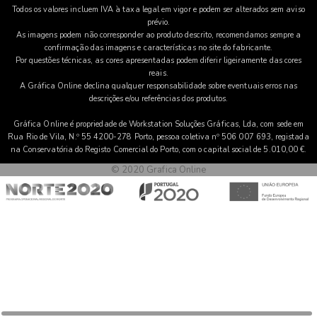
Todos os valores incluem IVA à taxa legal em vigor e podem ser alterados sem aviso
prévio.
As imagens podem não corresponder ao produto descrito, recomendamos sempre a
confirmação das imagens e características no site do fabricante.
Por questões técnicas, as cores apresentadas podem diferir ligeiramente das cores
reais.
A Gráfica Online declina qualquer responsabilidade sobre eventuais erros nas
descrições e/ou referências dos produtos.
Gráfica Online é propriedade de Workstation Soluções Gráficas, Lda, com sede em
Rua Rio de Vila, N.º 55 4200-278 Porto, pessoa coletiva nº 506 007 693, registada
na Conservatória do Registo Comercial do Porto, com o capital social de 5.010,00 €.
© 2020 Grafica Online